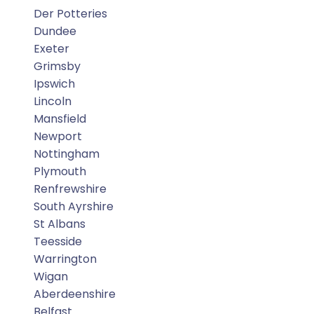
Der Potteries
Dundee
Exeter
Grimsby
Ipswich
Lincoln
Mansfield
Newport
Nottingham
Plymouth
Renfrewshire
South Ayrshire
St Albans
Teesside
Warrington
Wigan
Aberdeenshire
Belfast