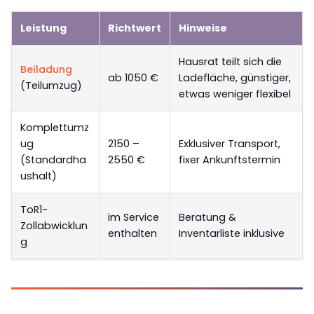
Leistung
Richtwert
Hinweise
Hausrat teilt sich die
Beiladung
ab 1050 €
Ladefläche, günstiger,
(Teilumzug)
etwas weniger flexibel
Komplettumz
ug
2150 –
Exklusiver Transport,
(Standardha
2550 €
fixer Ankunftstermin
ushalt)
ToR1-
im Service
Beratung &
Zollabwicklun
enthalten
Inventarliste inklusive
g