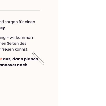
nd sorgen für einen
ley
rung – wir kümmern
önen Seiten des
y
freuen kannst.
ar
aus, dann planen
annover nach