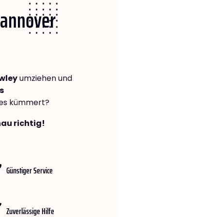
 Hannover
wley
umziehen und
s
lles kümmert?
au richtig!
Günstiger Service
Zuverlässige Hilfe