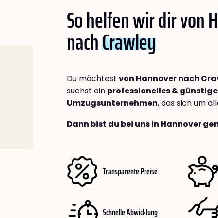
So helfen wir dir von
nach
Crawley
Du möchtest
von Hannover nach Cra
suchst ein
professionelles & günstige
Umzugsunternehmen
, das sich um a
Dann bist du bei uns in Hannover gen
Transparente Preise
Schnelle Abwicklung