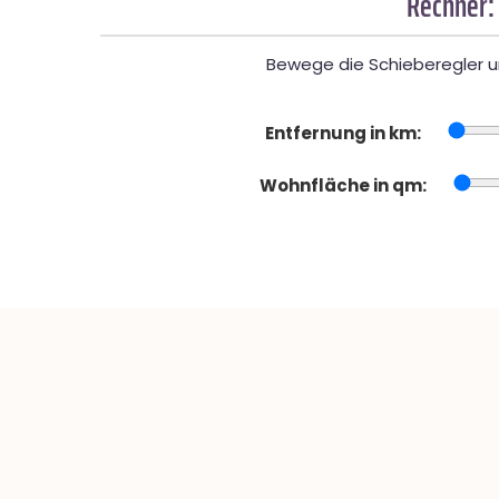
Rechner:
Bewege die Schieberegler un
Entfernung in km:
Wohnfläche in qm: