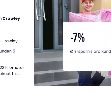
h Crawley
-7
%
 Crawley.
tunden 5
Ø Ersparnis pro Kun
822 Kilometer
eimat bist.