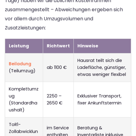
Tage) haben wir die üblichen Kostenrahmen
zusammengestellt – Abweichungen ergeben sich
vor allem durch Umzugsvolumen und
Zusatzleistungen:
Leistung
Richtwert
Hinweise
Hausrat teilt sich die
Beiladung
ab 1100 €
Ladefläche, günstiger,
(Teilumzug)
etwas weniger flexibel
Komplettumz
ug
2250 –
Exklusiver Transport,
(Standardha
2650 €
fixer Ankunftstermin
ushalt)
ToR1-
im Service
Beratung &
Zollabwicklun
enthalten
Inventarliste inklusive