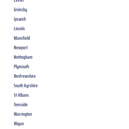
Exeter
Grimsby
Ipswich
Lincoln
Mansfield
Newport
Nottingham
Plymouth
Renfrewshire
South Ayrshire
St Albans
Teesside
Warrington
Wigan