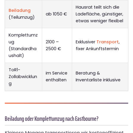
Hausrat teilt sich die
Beiladung
ab 1050 €
Ladefläche, günstiger,
(Teilumzug)
etwas weniger flexibel
Komplettumz
ug
2100 –
Exklusiver
Transport
,
(Standardha
2500 €
fixer Ankunftstermin
ushalt)
ToR1-
im Service
Beratung &
Zollabwicklun
enthalten
Inventarliste inklusive
g
Beiladung oder Komplettumzug nach Eastbourne?
Kleinere Mengen transportieren wir kosteneffizient