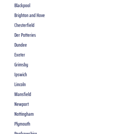
Blackpool
Brighton and Hove
Chesterfield
Der Potteries
Dundee
Exeter
Grimsby
Ipswich
Lincoln
Mansfield
Newport
Nottingham
Plymouth
Renfrewshire