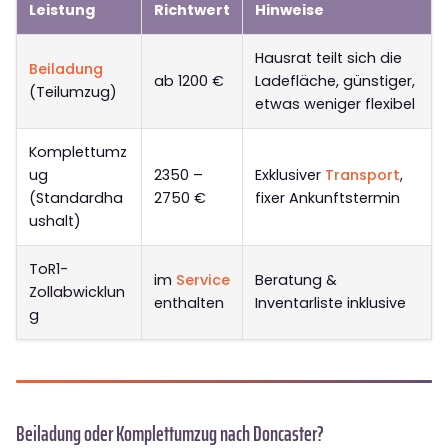
Leistung
Richtwert
Hinweise
Hausrat teilt sich die
Beiladung
ab 1200 €
Ladefläche, günstiger,
(Teilumzug)
etwas weniger flexibel
Komplettumz
ug
2350 –
Exklusiver
Transport
,
(Standardha
2750 €
fixer Ankunftstermin
ushalt)
ToR1-
im
Service
Beratung &
Zollabwicklun
enthalten
Inventarliste inklusive
g
Beiladung oder Komplettumzug nach Doncaster?