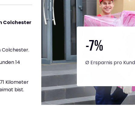
h Colchester
-7
%
 Colchester.
tunden 14
Ø Ersparnis pro Kun
671 Kilometer
eimat bist.