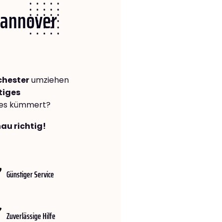
 Hannover
chester
umziehen
tiges
lles kümmert?
au richtig!
Günstiger Service
Zuverlässige Hilfe