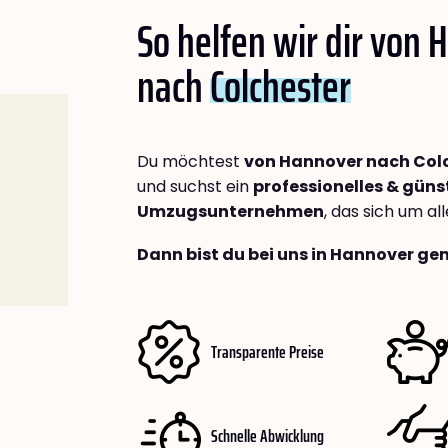
So helfen wir dir von
nach
Colchester
Du möchtest
von Hannover nach Col
und suchst ein
professionelles & güns
Umzugsunternehmen
, das sich um a
Dann bist du bei uns in Hannover gen
Transparente Preise
Schnelle Abwicklung