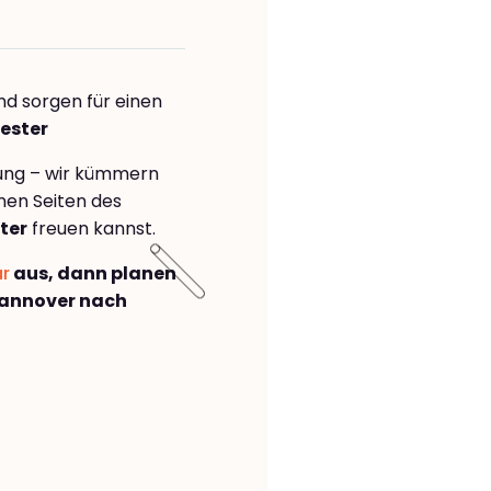
nd sorgen für einen
ester
rung – wir kümmern
önen Seiten des
ter
freuen kannst.
ar
aus, dann planen
annover nach