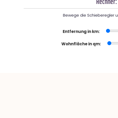
Rechner:
Bewege die Schieberegler un
Entfernung in km:
Wohnfläche in qm: