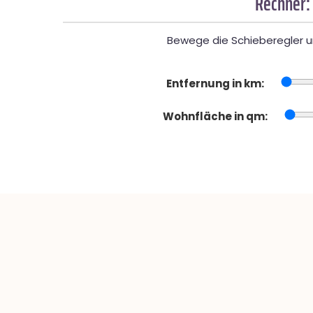
Rechner:
Bewege die Schieberegler un
Entfernung in km:
Wohnfläche in qm: