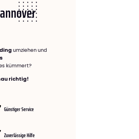
 Hannover
ding
umziehen und
s
lles kümmert?
au richtig!
Günstiger Service
Zuverlässige Hilfe