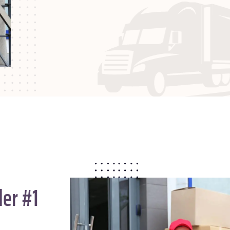
der #1