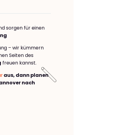
nd sorgen für einen
ing
rung – wir kümmern
önen Seiten des
g
freuen kannst.
ar
aus, dann planen
annover nach