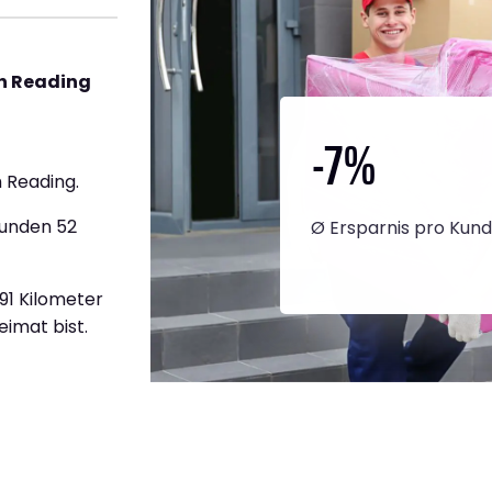
h Reading
-7
%
 Reading.
tunden 52
Ø Ersparnis pro Kun
891 Kilometer
eimat bist.