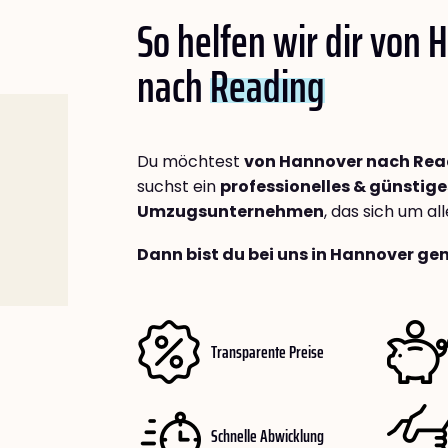
So helfen wir dir von
nach
Reading
Du möchtest
von Hannover nach Rea
suchst ein
professionelles & günstige
Umzugsunternehmen
, das sich um a
Dann bist du bei uns in Hannover gen
Transparente Preise
Schnelle Abwicklung