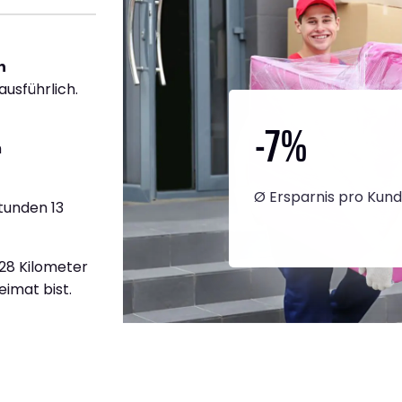
h
ausführlich.
-7
%
h
Ø Ersparnis pro Kun
tunden 13
928 Kilometer
eimat bist.