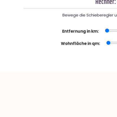
Rechner:
Bewege die Schieberegler un
Entfernung in km:
Wohnfläche in qm: