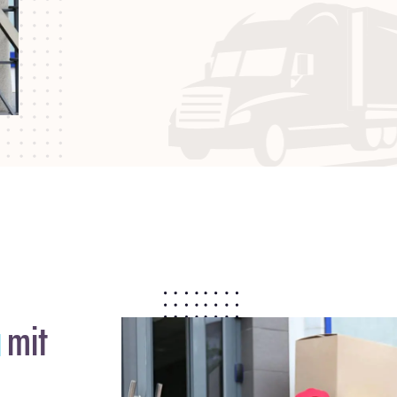
n
mit