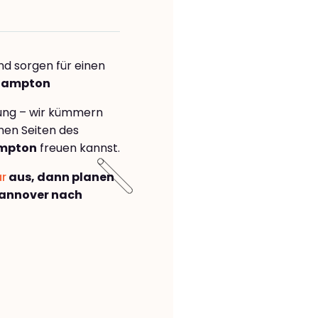
nd sorgen für einen
thampton
rung – wir kümmern
önen Seiten des
ampton
freuen kannst.
ar
aus, dann planen
annover nach