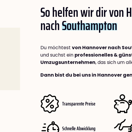
So helfen wir dir von
nach
Southampton
Du möchtest
von Hannover nach So
und suchst ein
professionelles & güns
Umzugsunternehmen
, das sich um a
Dann bist du bei uns in Hannover gen
Transparente Preise
Schnelle Abwicklung