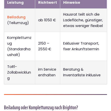
Leistung
Richtwert
Hinweise
Hausrat teilt sich die
Beiladung
ab 1050 €
Ladefläche, günstiger,
(Teilumzug)
etwas weniger flexibel
Komplettumz
ug
2150 –
Exklusiver Transport,
(Standardha
2550 €
fixer Ankunftstermin
ushalt)
ToR1-
im Service
Beratung &
Zollabwicklun
enthalten
Inventarliste inklusive
g
Beiladung oder Komplettumzug nach Brighton?