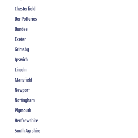
Chesterfield
Der Potteries
Dundee
Exeter
Grimsby
Ipswich
Lincoln
Mansfield
Newport
Nottingham
Plymouth
Renfrewshire
South Ayrshire