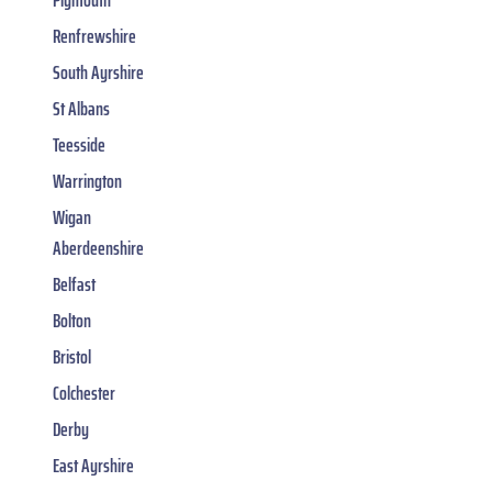
Plymouth
Renfrewshire
South Ayrshire
St Albans
Teesside
Warrington
Wigan
Aberdeenshire
Belfast
Bolton
Bristol
Colchester
Derby
East Ayrshire