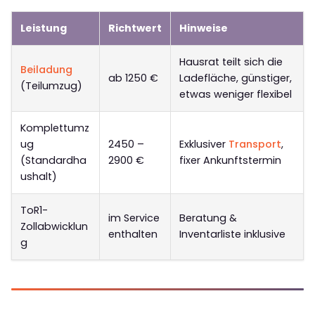
Leistung
Richtwert
Hinweise
Hausrat teilt sich die
Beiladung
ab 1250 €
Ladefläche, günstiger,
(Teilumzug)
etwas weniger flexibel
Komplettumz
ug
2450 –
Exklusiver
Transport
,
(Standardha
2900 €
fixer Ankunftstermin
ushalt)
ToR1-
im Service
Beratung &
Zollabwicklun
enthalten
Inventarliste inklusive
g