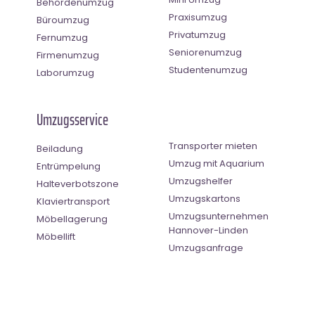
Behördenumzug
Praxisumzug
Büroumzug
Privatumzug
Fernumzug
Seniorenumzug
Firmenumzug
Studentenumzug
Laborumzug
Umzugsservice
Transporter mieten
Beiladung
Umzug mit Aquarium
Entrümpelung
Umzugshelfer
Halteverbotszone
Umzugskartons
Klaviertransport
Umzugsunternehmen
Möbellagerung
Hannover-Linden
Möbellift
Umzugsanfrage