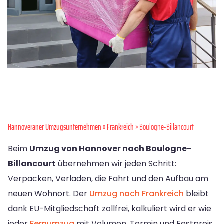
Hannoveraner Umzugsunternehmen
»
Frankreich
» Boulogne-Billancourt
Beim
Umzug von Hannover nach Boulogne-
Billancourt
übernehmen wir jeden Schritt:
Verpacken, Verladen, die Fahrt und den Aufbau am
neuen Wohnort. Der
Umzug nach Frankreich
bleibt
dank EU-Mitgliedschaft zollfrei, kalkuliert wird er wie
jeder
Fernumzug
mit Volumen, Termin und Festpreis.