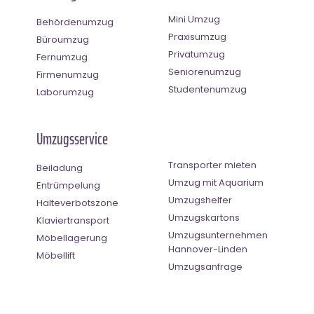
Mini Umzug
Behördenumzug
Praxisumzug
Büroumzug
Privatumzug
Fernumzug
Seniorenumzug
Firmenumzug
Studentenumzug
Laborumzug
Umzugsservice
Transporter mieten
Beiladung
Umzug mit Aquarium
Entrümpelung
Umzugshelfer
Halteverbotszone
Umzugskartons
Klaviertransport
Umzugsunternehmen
Möbellagerung
Hannover-Linden
Möbellift
Umzugsanfrage