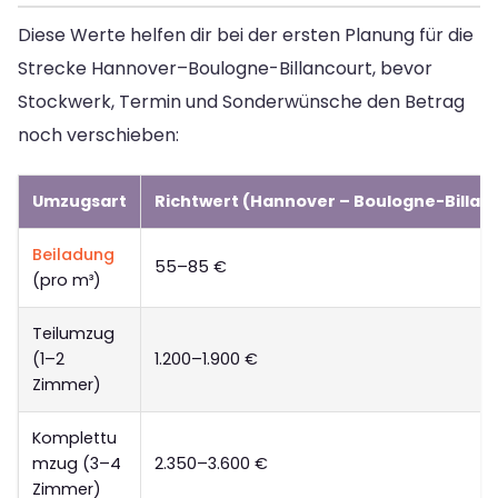
Diese Werte helfen dir bei der ersten Planung für die
Strecke Hannover–Boulogne-Billancourt, bevor
Stockwerk, Termin und Sonderwünsche den Betrag
noch verschieben:
Umzugsart
Richtwert (Hannover – Boulogne-Billan
Beiladung
55–85 €
(pro m³)
Teilumzug
(1–2
1.200–1.900 €
Zimmer)
Komplettu
mzug (3–4
2.350–3.600 €
Zimmer)