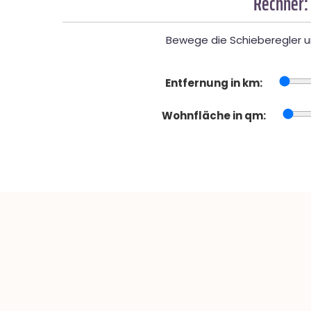
Rechner:
Bewege die Schieberegler un
Entfernung in km:
Wohnfläche in qm: