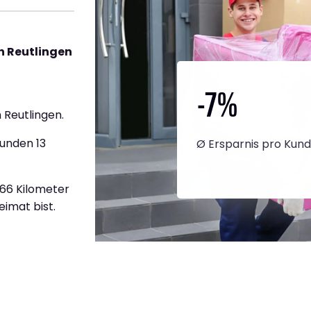
h Reutlingen
-7
%
 Reutlingen.
tunden 13
Ø Ersparnis pro Kun
566 Kilometer
eimat bist.