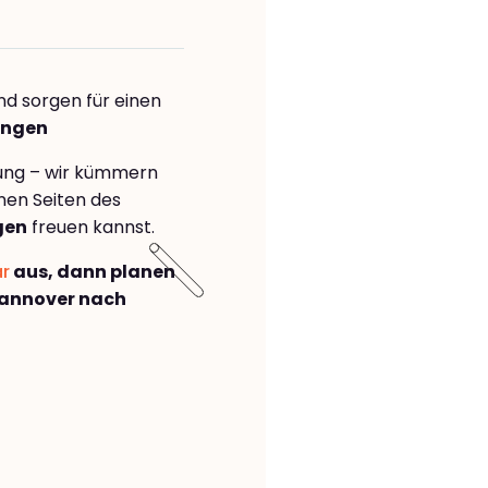
nd sorgen für einen
ingen
rung – wir kümmern
önen Seiten des
gen
freuen kannst.
ar
aus, dann planen
annover nach