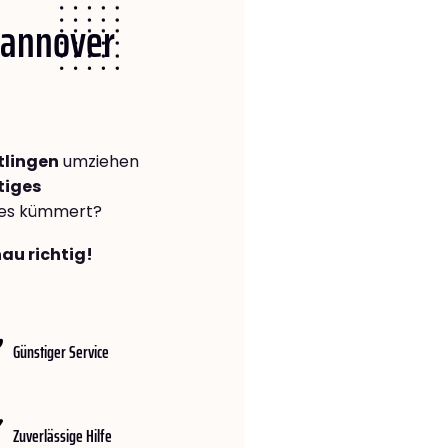
 Hannover
tlingen
umziehen
tiges
lles kümmert?
au richtig!
Günstiger Service
Zuverlässige Hilfe