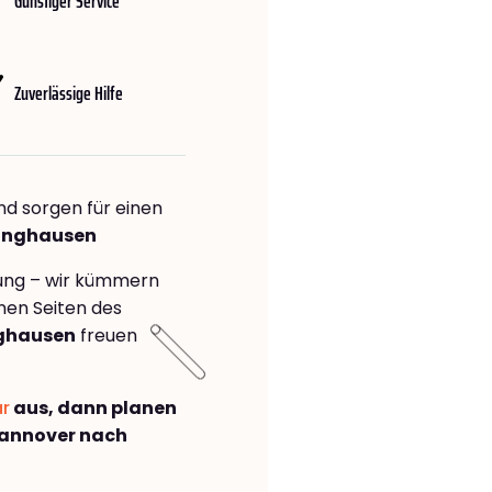
Günstiger Service
Zuverlässige Hilfe
nd sorgen für einen
linghausen
rung – wir kümmern
önen Seiten des
nghausen
freuen
ar
aus, dann planen
annover nach