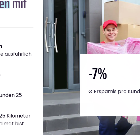
sen
mit
h
e ausführlich.
-7
%
h
Ø Ersparnis pro Kun
tunden 25
225 Kilometer
eimat bist.