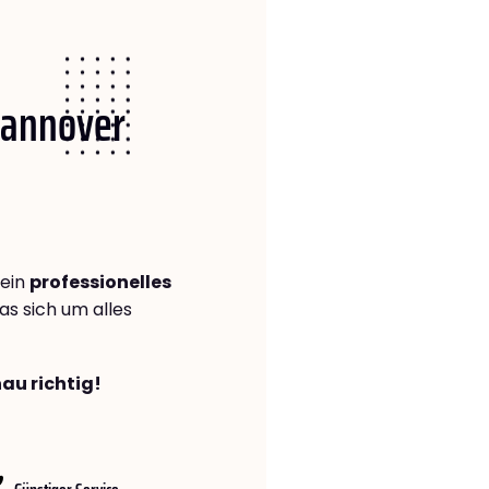
 Hannover
 ein
professionelles
das sich um alles
au richtig!