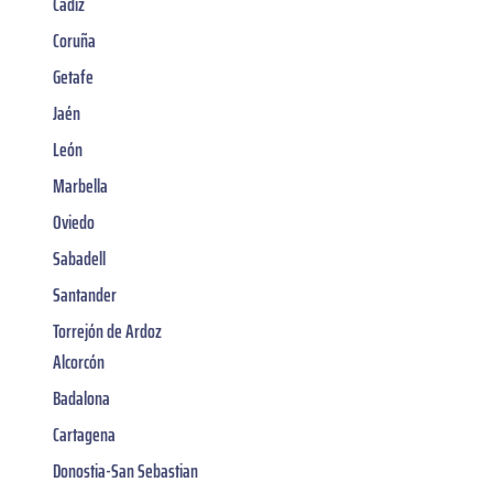
Cádiz
Coruña
Getafe
Jaén
León
Marbella
Oviedo
Sabadell
Santander
Torrejón de Ardoz
Alcorcón
Badalona
Cartagena
Donostia-San Sebastian