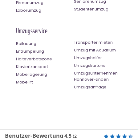
Seniorenumzug
Firmenumzug
Studentenumzug
Laborumzug
Umzugsservice
Transporter mieten
Beiladung
Umzug mit Aquarium
Entrümpelung
Umzugshelfer
Halteverbotszone
Umzugskartons
Klaviertransport
Umzugsunternehmen
Möbellagerung
Hannover-Linden
Möbellift
Umzugsanfrage
Benutzer-Bewertung
4.5
(
2