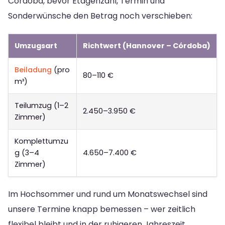
Córdoba, bevor Etagenzahl, Termin und
Sonderwünsche den Betrag noch verschieben:
Umzugsart
Richtwert (Hannover – Córdoba)
Beiladung
(pro
80–110 €
m³)
Teilumzug (1–2
2.450–3.950 €
Zimmer)
Komplettumzu
g (3–4
4.650–7.400 €
Zimmer)
Im Hochsommer und rund um Monatswechsel sind
unsere Termine knapp bemessen – wer zeitlich
flexibel bleibt und in der ruhigeren Jahreszeit