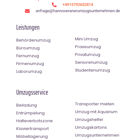
+4915792632814
anfrage@hannoveranerumzugsunternehmen.de
Leistungen
Mini Umzug
Behördenumzug
Praxisumzug
Büroumzug
Privatumzug
Fernumzug
Seniorenumzug
Firmenumzug
Studentenumzug
Laborumzug
Umzugsservice
Transporter mieten
Beiladung
Umzug mit Aquarium
Entrümpelung
Umzugshelfer
Halteverbotszone
Umzugskartons
Klaviertransport
Umzugsunternehmen
Möbellagerung