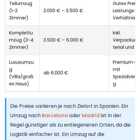
Teilumzug
Gutes Preis
(1-2
2.000 € – 3.500 €
Leistungs-
Zimmer)
Verhältnis
Komplettu
Inkl.
mzug (3-4
3.500 € – 6.000 €
Verpackun
Zimmer)
terial und S
Luxusumzu
Premium-Se
g
mit
ab 6.000 €
(Villa/groß
Spezialverp
es Haus)
g
Die Preise variieren je nach Zielort in Spanien. Ein
Umzug nach
Barcelona
oder
Madrid
ist in der
Regel günstiger als zu entlegeneren Orten, da die
Logistik einfacher ist. Ein Umzug auf die