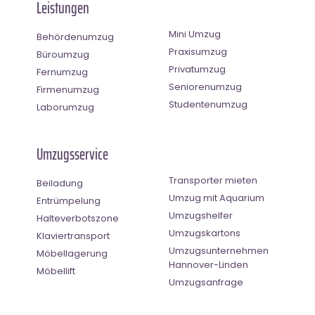
Leistungen
Mini Umzug
Behördenumzug
Praxisumzug
Büroumzug
Privatumzug
Fernumzug
Seniorenumzug
Firmenumzug
Studentenumzug
Laborumzug
Umzugsservice
Transporter mieten
Beiladung
Umzug mit Aquarium
Entrümpelung
Umzugshelfer
Halteverbotszone
Umzugskartons
Klaviertransport
Umzugsunternehmen
Möbellagerung
Hannover-Linden
Möbellift
Umzugsanfrage