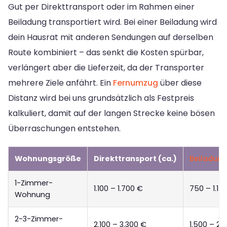
Gut per Direkttransport oder im Rahmen einer
Beiladung transportiert wird. Bei einer Beiladung wird
dein Hausrat mit anderen Sendungen auf derselben
Route kombiniert – das senkt die Kosten spürbar,
verlängert aber die Lieferzeit, da der Transporter
mehrere Ziele anfährt. Ein
Fernumzug
über diese
Distanz wird bei uns grundsätzlich als Festpreis
kalkuliert, damit auf der langen Strecke keine bösen
Überraschungen entstehen.
Wohnungsgröße
Direkttransport (ca.)
Beiladung
1-Zimmer-
1.100 – 1.700 €
750 – 1.15
Wohnung
2-3-Zimmer-
2.100 – 3.300 €
1.500 – 2.