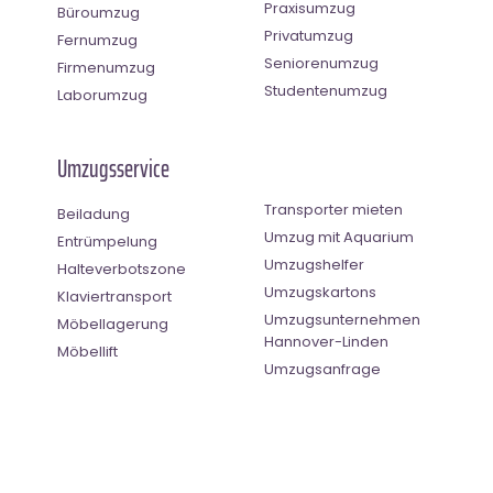
Praxisumzug
Büroumzug
Privatumzug
Fernumzug
Seniorenumzug
Firmenumzug
Studentenumzug
Laborumzug
Umzugsservice
Transporter mieten
Beiladung
Umzug mit Aquarium
Entrümpelung
Umzugshelfer
Halteverbotszone
Umzugskartons
Klaviertransport
Umzugsunternehmen
Möbellagerung
Hannover-Linden
Möbellift
Umzugsanfrage