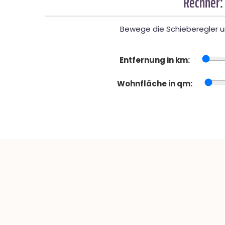
Rechner:
Bewege die Schieberegler un
Entfernung in km:
Wohnfläche in qm: