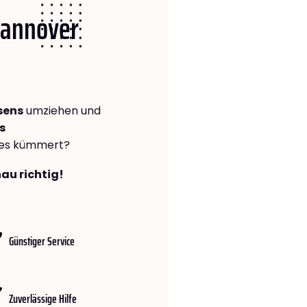
 Hannover
sens
umziehen und
s
lles kümmert?
au richtig!
Günstiger Service
Zuverlässige Hilfe