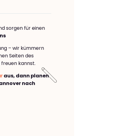
nd sorgen für einen
ens
rung – wir kümmern
önen Seiten des
freuen kannst.
ar
aus, dann planen
annover nach