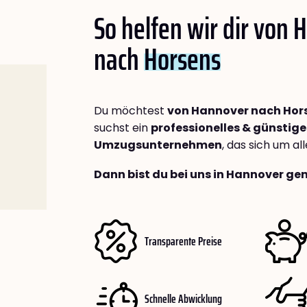
So helfen wir dir von
nach
Horsens
Du möchtest
von Hannover nach Hor
suchst ein
professionelles & günstige
Umzugsunternehmen
, das sich um a
Dann bist du bei uns in Hannover gen
Transparente Preise
Schnelle Abwicklung