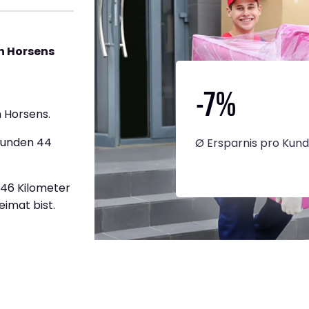
h Horsens
-7
%
 Horsens.
tunden 44
Ø Ersparnis pro Kun
446 Kilometer
eimat bist.