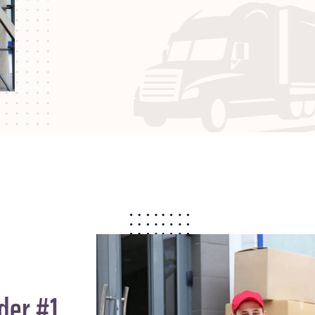
der #1