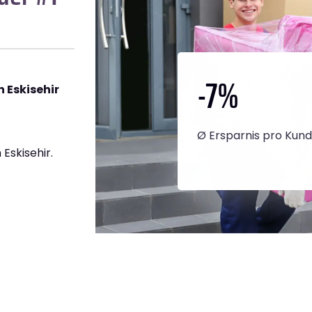
-7
%
 Eskisehir
Ø Ersparnis pro Kun
Eskisehir.