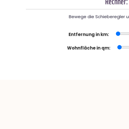
Rechner:
Bewege die Schieberegler un
Entfernung in km:
Wohnfläche in qm: