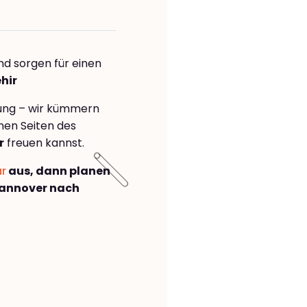
nd sorgen für einen
hir
rung – wir kümmern
önen Seiten des
r
freuen kannst.
ar
aus, dann planen
annover nach