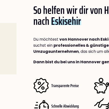
So helfen wir dir von
nach
Eskisehir
Du möchtest
von Hannover nach Eski
suchst ein
professionelles & günstige
Umzugsunternehmen
, das sich um a
Dann bist du bei uns in Hannover gen
Transparente Preise
Schnelle Abwicklung