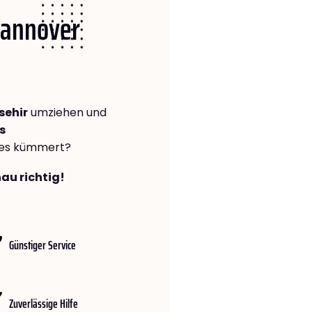
 Hannover
sehir
umziehen und
s
lles kümmert?
au richtig!
Günstiger Service
Zuverlässige Hilfe