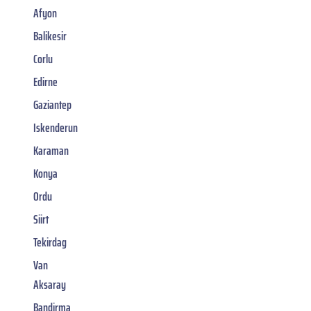
Afyon
Balikesir
Corlu
Edirne
Gaziantep
Iskenderun
Karaman
Konya
Ordu
Siirt
Tekirdag
Van
Aksaray
Bandirma