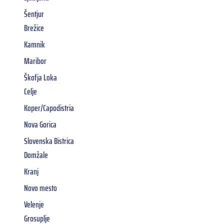
Šentjur
Brežice
Kamnik
Maribor
Škofja Loka
Celje
Koper/Capodistria
Nova Gorica
Slovenska Bistrica
Domžale
Kranj
Novo mesto
Velenje
Grosuplje