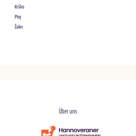
Krško
Ptuj
Žalec
Über uns