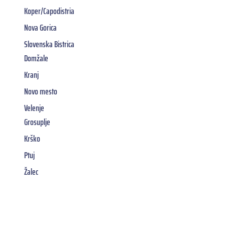
Koper/Capodistria
Nova Gorica
Slovenska Bistrica
Domžale
Kranj
Novo mesto
Velenje
Grosuplje
Krško
Ptuj
Žalec