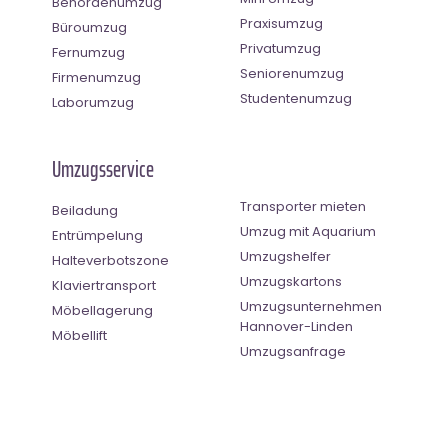
Behördenumzug
Praxisumzug
Büroumzug
Privatumzug
Fernumzug
Seniorenumzug
Firmenumzug
Studentenumzug
Laborumzug
Umzugsservice
Transporter mieten
Beiladung
Umzug mit Aquarium
Entrümpelung
Umzugshelfer
Halteverbotszone
Umzugskartons
Klaviertransport
Umzugsunternehmen
Möbellagerung
Hannover-Linden
Möbellift
Umzugsanfrage