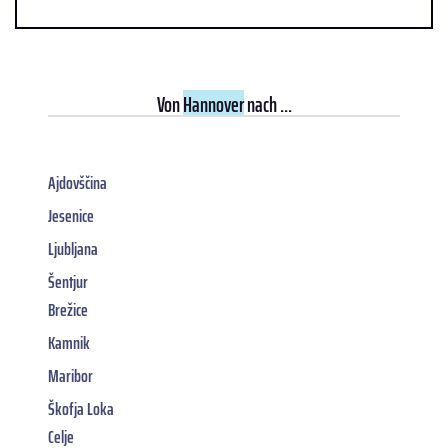
Von
Hannover
nach ...
Ajdovščina
Jesenice
Ljubljana
Šentjur
Brežice
Kamnik
Maribor
Škofja Loka
Celje