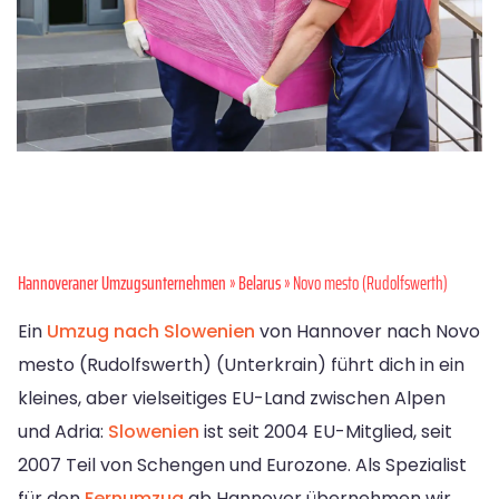
Hannoveraner Umzugsunternehmen
»
Belarus
» Novo mesto (Rudolfswerth)
Ein
Umzug nach Slowenien
von Hannover nach Novo
mesto (Rudolfswerth) (Unterkrain) führt dich in ein
kleines, aber vielseitiges EU-Land zwischen Alpen
und Adria:
Slowenien
ist seit 2004 EU-Mitglied, seit
2007 Teil von Schengen und Eurozone. Als Spezialist
für den
Fernumzug
ab Hannover übernehmen wir