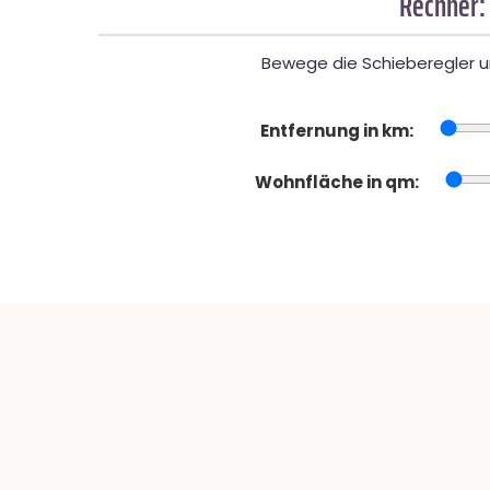
Rechner:
Bewege die Schieberegler un
Entfernung in km:
Wohnfläche in qm: