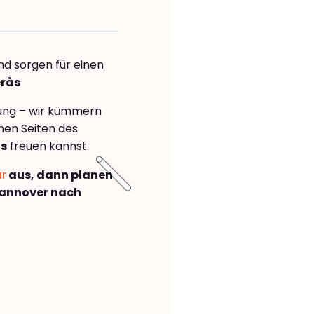
nd sorgen für einen
erås
rung – wir kümmern
önen Seiten des
ås
freuen kannst.
ar
aus, dann planen
annover nach