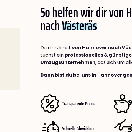
So helfen wir dir von
nach
Västerås
Du möchtest
von Hannover nach Väs
suchst ein
professionelles & günstige
Umzugsunternehmen
, das sich um a
Dann bist du bei uns in Hannover gen
Transparente Preise
Schnelle Abwicklung