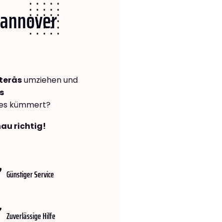
 Hannover
terås
umziehen und
s
lles kümmert?
au richtig!
Günstiger Service
Zuverlässige Hilfe