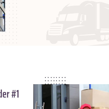
der #1