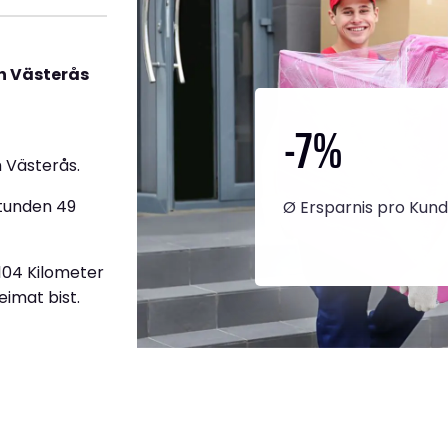
h Västerås
-7
%
 Västerås.
Stunden 49
Ø Ersparnis pro Kun
.104 Kilometer
eimat bist.