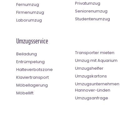
Privatumzug
Fernumzug
Seniorenumzug
Firmenumzug
Studentenumzug
Laborumzug
Umzugsservice
Transporter mieten
Beiladung
Umzug mit Aquarium
Entrümpelung
Umzugshelfer
Halteverbotszone
Umzugskartons
Klaviertransport
Umzugsunternehmen
Möbellagerung
Hannover-Linden
Möbellift
Umzugsanfrage