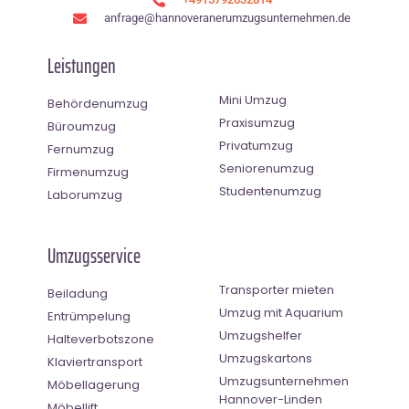
anfrage@hannoveranerumzugsunternehmen.de
Leistungen
Mini Umzug
Behördenumzug
Praxisumzug
Büroumzug
Privatumzug
Fernumzug
Seniorenumzug
Firmenumzug
Studentenumzug
Laborumzug
Umzugsservice
Transporter mieten
Beiladung
Umzug mit Aquarium
Entrümpelung
Umzugshelfer
Halteverbotszone
Umzugskartons
Klaviertransport
Umzugsunternehmen
Möbellagerung
Hannover-Linden
Möbellift