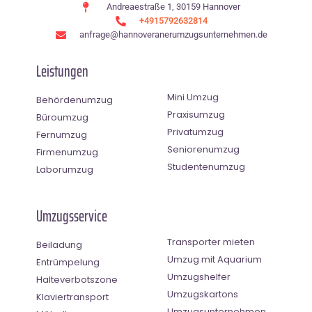
Andreaestraße 1, 30159 Hannover
+4915792632814
anfrage@hannoveranerumzugsunternehmen.de
Leistungen
Mini Umzug
Behördenumzug
Praxisumzug
Büroumzug
Privatumzug
Fernumzug
Seniorenumzug
Firmenumzug
Studentenumzug
Laborumzug
Umzugsservice
Transporter mieten
Beiladung
Umzug mit Aquarium
Entrümpelung
Umzugshelfer
Halteverbotszone
Umzugskartons
Klaviertransport
Umzugsunternehmen