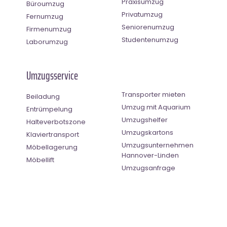
Praxisumzug
Büroumzug
Privatumzug
Fernumzug
Seniorenumzug
Firmenumzug
Studentenumzug
Laborumzug
Umzugsservice
Transporter mieten
Beiladung
Umzug mit Aquarium
Entrümpelung
Umzugshelfer
Halteverbotszone
Umzugskartons
Klaviertransport
Umzugsunternehmen
Möbellagerung
Hannover-Linden
Möbellift
Umzugsanfrage