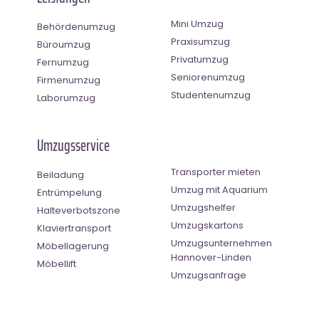
Mini Umzug
Behördenumzug
Praxisumzug
Büroumzug
Privatumzug
Fernumzug
Seniorenumzug
Firmenumzug
Studentenumzug
Laborumzug
Umzugsservice
Transporter mieten
Beiladung
Umzug mit Aquarium
Entrümpelung
Umzugshelfer
Halteverbotszone
Umzugskartons
Klaviertransport
Umzugsunternehmen
Möbellagerung
Hannover-Linden
Möbellift
Umzugsanfrage