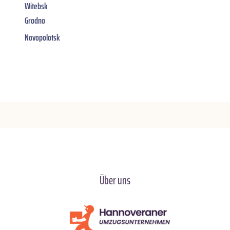
Witebsk
Grodno
Novopolotsk
Über uns