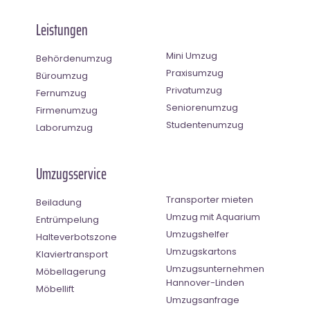
Leistungen
Mini Umzug
Behördenumzug
Praxisumzug
Büroumzug
Privatumzug
Fernumzug
Seniorenumzug
Firmenumzug
Studentenumzug
Laborumzug
Umzugsservice
Transporter mieten
Beiladung
Umzug mit Aquarium
Entrümpelung
Umzugshelfer
Halteverbotszone
Umzugskartons
Klaviertransport
Umzugsunternehmen
Möbellagerung
Hannover-Linden
Möbellift
Umzugsanfrage