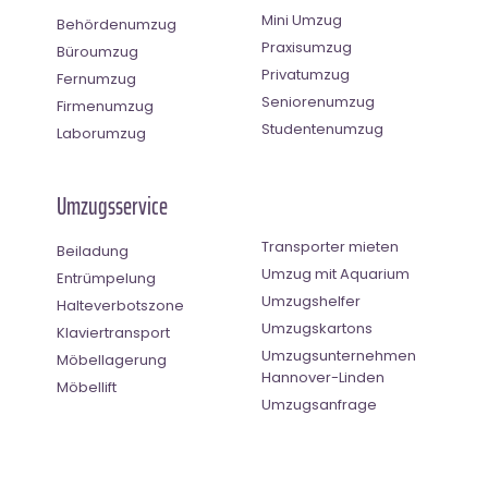
Mini Umzug
Behördenumzug
Praxisumzug
Büroumzug
Privatumzug
Fernumzug
Seniorenumzug
Firmenumzug
Studentenumzug
Laborumzug
Umzugsservice
Transporter mieten
Beiladung
Umzug mit Aquarium
Entrümpelung
Umzugshelfer
Halteverbotszone
Umzugskartons
Klaviertransport
Umzugsunternehmen
Möbellagerung
Hannover-Linden
Möbellift
Umzugsanfrage