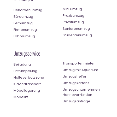
Mini Umzug
Behördenumzug
Praxisumzug
Büroumzug
Privatumzug
Fernumzug
Seniorenumzug
Firmenumzug
Studentenumzug
Laborumzug
Umzugsservice
Transporter mieten
Beiladung
Umzug mit Aquarium
Entrümpelung
Umzugshelfer
Halteverbotszone
Umzugskartons
Klaviertransport
Umzugsunternehmen
Möbellagerung
Hannover-Linden
Möbellift
Umzugsanfrage