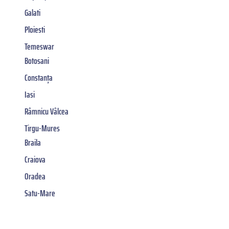
Galati
Ploiesti
Temeswar
Botosani
Constanța
Iasi
Râmnicu Vâlcea
Tirgu-Mures
Braila
Craiova
Oradea
Satu-Mare