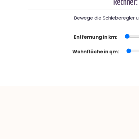
Rechner:
Bewege die Schieberegler un
Entfernung in km:
Wohnfläche in qm: