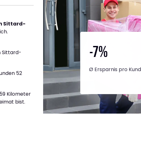
 Sittard-
ich.
-7
%
 Sittard-
Ø Ersparnis pro Kun
tunden 52
359 Kilometer
eimat bist.