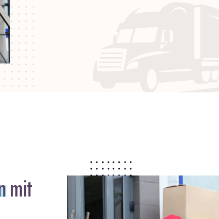
n
mit