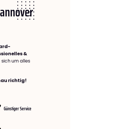
 Hannover
ard-
sionelles &
s sich um alles
au richtig!
Günstiger Service