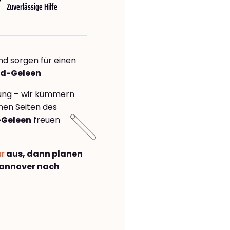
Zuverlässige Hilfe
nd sorgen für einen
ard-Geleen
rung – wir kümmern
önen Seiten des
-Geleen
freuen
ar
aus, dann planen
annover nach